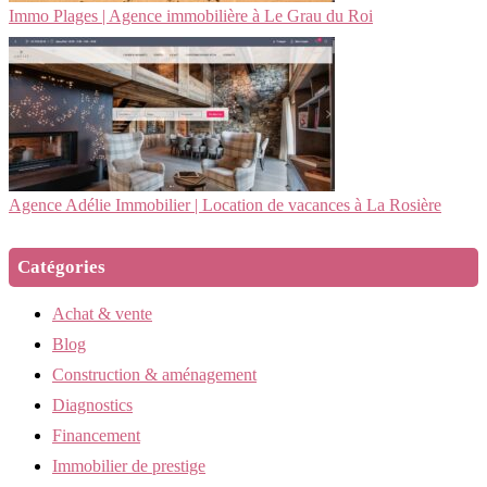
Immo Plages | Agence immobilière à Le Grau du Roi
Agence Adélie Immobilier | Location de vacances à La Rosière
Catégories
Achat & vente
Blog
Construction & aménagement
Diagnostics
Financement
Immobilier de prestige