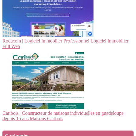
Rodacom | Logiciel Immobilier Profes­sion­nel Logiciel Immobilier
Full Web
Caribois | Constructeur de maisons in­divi­duel­les en guadeloupe
depuis 15 ans Maisons Caribois
Catégories