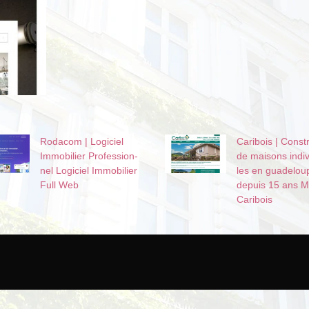
Rodacom | Logiciel
Caribois | Const
Immobilier Profes­sion­
de maisons in­div
nel Logiciel Immobilier
les en guadelou
Full Web
depuis 15 ans M
Caribois