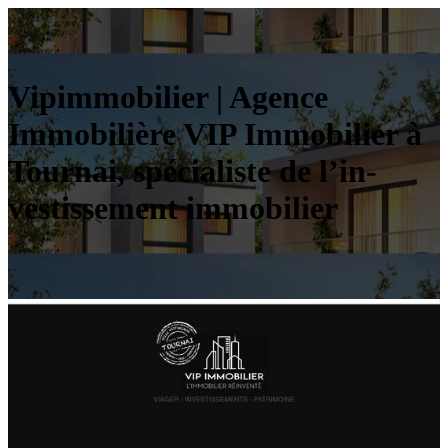
Vipim­mobi­lier | Agence
Immobilière VIP Immobilier à
Tournai, spécialiste de l’in­
vestis­se­ment immobilier