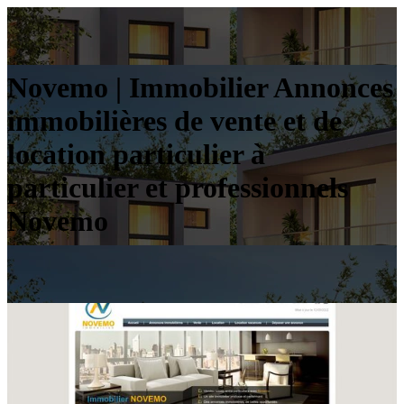
Novemo | Immobilier Annonces
im­mobi­lières de vente et de
location particulier à
particulier et profes­sion­nels
Novemo