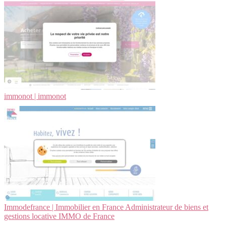
immonot | immonot
Im­mo­defran­ce | Immobilier en France Ad­ministra­teur de biens et
gestions locative IMMO de France