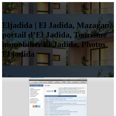
Eljadida | El Jadida, Mazagan,
portail d’El Jadida, Tourisme
immobilier El Jadida, Photos
El jadida