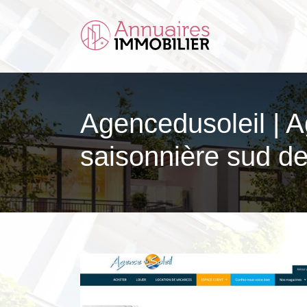
Agen­ceduso­leil |
saisonnière sud d