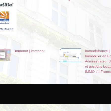
immonot | immonot
Im­mo­defran­ce |
Immobilier en F
Ad­ministra­teur 
et gestions locat
IMMO de Franc